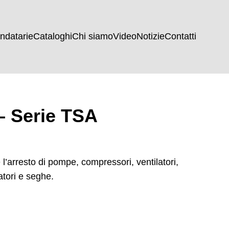
ndatarie
Cataloghi
Chi siamo
Video
Notizie
Contatti
– Serie TSA
e l’arresto di pompe, compressori, ventilatori,
latori e seghe.