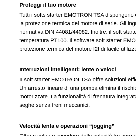
Proteggi il tuo motore
Tutti i softs starter EMOTRON TSA dispongono d
la protezione termica del motore di serie. Gli ing
normativa DIN 44081/44082. Inoltre, il soft starte
temperatura PT100. Il software soft starter E
protezione termica del motore I2t di facile utilizz
Interruzioni intelligenti: lente o veloci
II soft starter EMOTRON TSA offre soluzioni effic
Un arresto lineare di una pompa elimina il rischio
motorizzate. La funzionalità di frenatura integrata
seghe senza freni meccanici.
Velocità lenta e operazioni “jogging”
Oltre a salire e scendere dalla velocità tra zero e