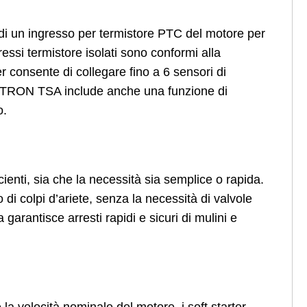
i un ingresso per termistore PTC del motore per
ressi termistore isolati sono conformi alla
r consente di collegare fino a 6 sensori di
MOTRON TSA include anche una funzione di
o.
ienti, sia che la necessità sia semplice o rapida.
 di colpi d’ariete, senza la necessità di valvole
 garantisce arresti rapidi e sicuri di mulini e
 la velocità nominale del motore, i soft starter