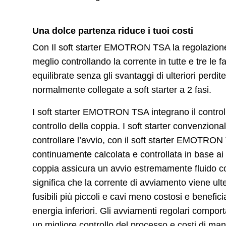
Una dolce partenza riduce i tuoi costi
Con Il soft starter EMOTRON TSA la regolazione
meglio controllando la corrente in tutte e tre le fa
equilibrate senza gli svantaggi di ulteriori perdi
normalmente collegate a soft starter a 2 fasi.
I soft starter EMOTRON TSA integrano il controllo 
controllo della coppia. I soft starter convenziona
controllare l’avvio, con il soft starter EMOTRON
continuamente calcolata e controllata in base ai r
coppia assicura un avvio estremamente fluido con
significa che la corrente di avviamento viene ult
fusibili più piccoli e cavi meno costosi e benefici
energia inferiori. Gli avviamenti regolari compo
un migliore controllo del processo e costi di man