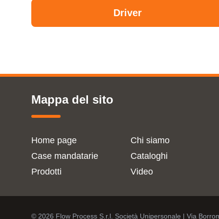
Driver
Mappa del sito
Home page
Chi siamo
Case mandatarie
Cataloghi
Prodotti
Video
© 2026 Flow Process S.r.l. Società Unipersonale | Via Borr