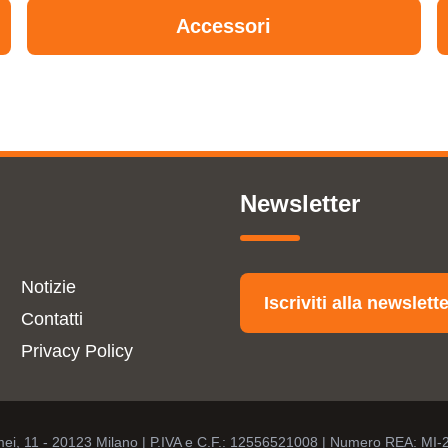
Accessori
Newsletter
Notizie
Iscriviti alla newslett
Contatti
Privacy Policy
omei, 11 - 20123 Milano | P.IVA e C.F.: 12556521008 | Numero REA: MI