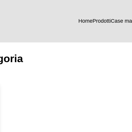
Home
Prodotti
Case ma
goria