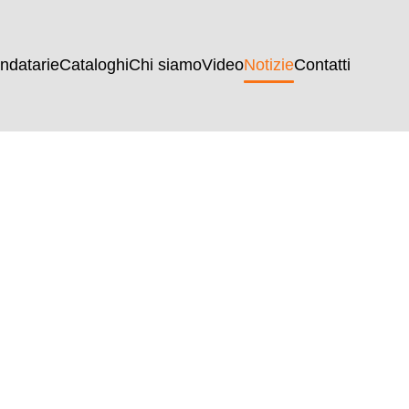
ndatarie
Cataloghi
Chi siamo
Video
Notizie
Contatti