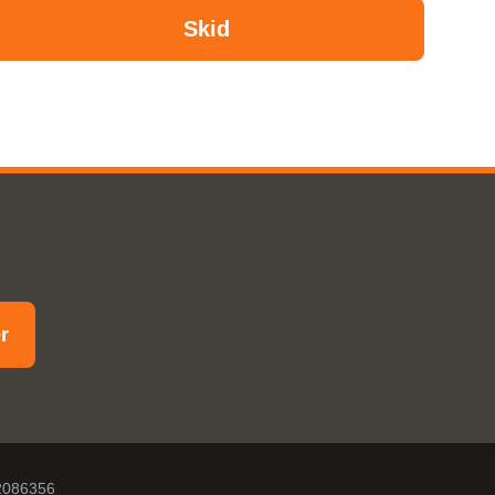
Skid
er
-2086356